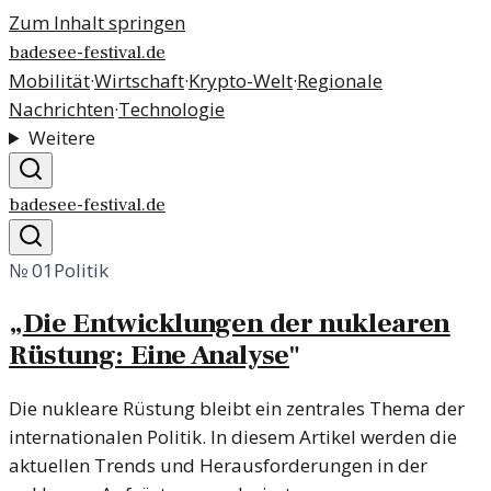
Zum Inhalt springen
badesee-festival.de
Mobilität
·
Wirtschaft
·
Krypto-Welt
·
Regionale
Nachrichten
·
Technologie
Weitere
badesee-festival.de
№
01
Politik
„
Die Entwicklungen der nuklearen
Rüstung: Eine Analyse
"
Die nukleare Rüstung bleibt ein zentrales Thema der
internationalen Politik. In diesem Artikel werden die
aktuellen Trends und Herausforderungen in der