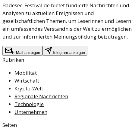
Bahnverkehr erheblich beeinträchtigen wird. Pendler
Badesee-Festival.de bietet fundierte Nachrichten und
und Reisende müssen sich auf erhebliche
Analysen zu aktuellen Ereignissen und
Verzögerungen und Umleitungen einstellen.
gesellschaftlichen Themen, um Leserinnen und Lesern
ein umfassendes Verständnis der Welt zu ermöglichen
und zur informierten Meinungsbildung beizutragen.
E-Mail anzeigen
Telegram anzeigen
Rubriken
Mobilität
Wirtschaft
Krypto-Welt
Regionale Nachrichten
Technologie
Unternehmen
Seiten