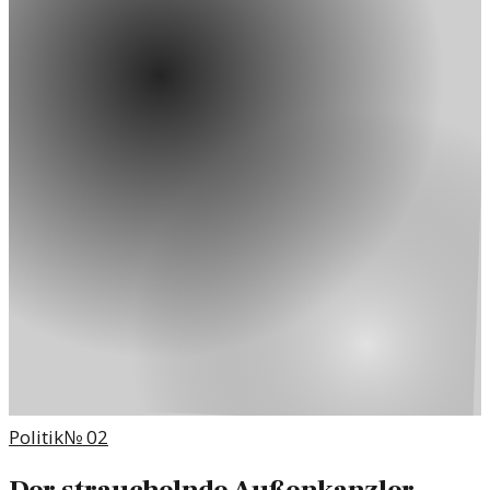
Politik
№
02