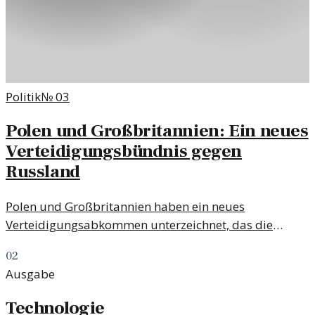
Politik
№
03
Polen und Großbritannien: Ein neues
Verteidigungsbündnis gegen
Russland
Polen und Großbritannien haben ein neues
Verteidigungsabkommen unterzeichnet, das die
militärische Zusammenarbeit stärkt. Dies ist Teil einer
02
breiteren Anti-Russland-Strategie, die geopolitische
Ausgabe
Spannungen neu definiert.
Technologie