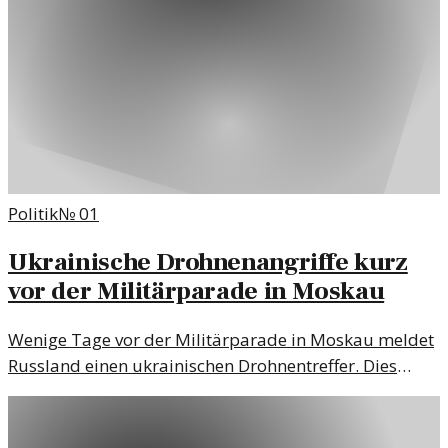
Politik
№
01
Ukrainische Drohnenangriffe kurz
vor der Militärparade in Moskau
Wenige Tage vor der Militärparade in Moskau meldet
Russland einen ukrainischen Drohnentreffer. Dies
könnte die Spannungen im Ukraine-Konflikt weiter
anheizen.