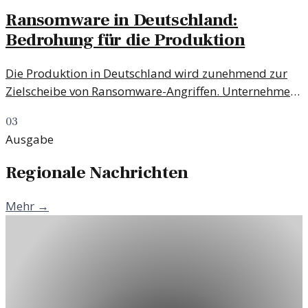
Ransomware in Deutschland:
Bedrohung für die Produktion
Die Produktion in Deutschland wird zunehmend zur
Zielscheibe von Ransomware-Angriffen. Unternehmen
müssen effektive Sicherheitsstrategien entwickeln, um
03
nicht Opfer dieser Angriffe zu werden.
Ausgabe
Regionale Nachrichten
Mehr →