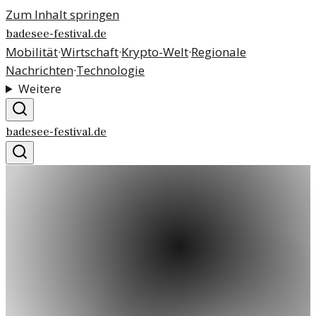
Zum Inhalt springen
badesee-festival.de
Mobilität
·
Wirtschaft
·
Krypto-Welt
·
Regionale
Nachrichten
·
Technologie
Weitere
badesee-festival.de