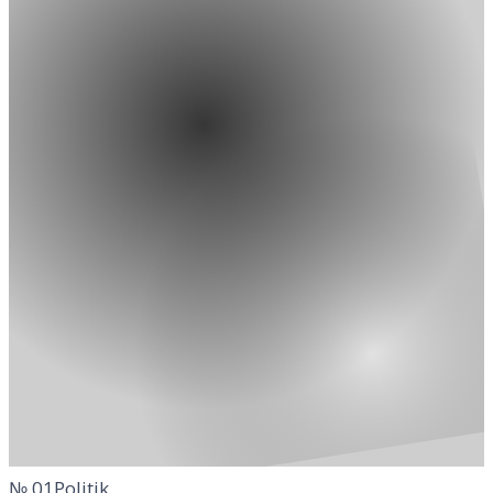
№
01
Politik