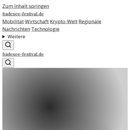
Zum Inhalt springen
badesee-festival.de
Mobilität
·
Wirtschaft
·
Krypto-Welt
·
Regionale
Nachrichten
·
Technologie
Weitere
badesee-festival.de