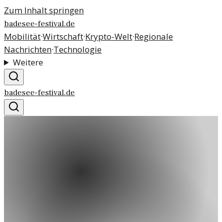
Zum Inhalt springen
badesee-festival.de
Mobilität
·
Wirtschaft
·
Krypto-Welt
·
Regionale
Nachrichten
·
Technologie
Weitere
badesee-festival.de