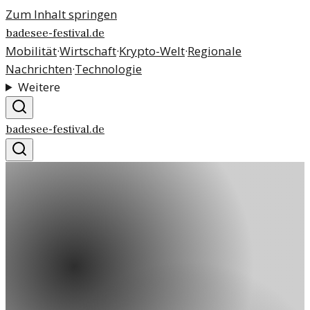
Zum Inhalt springen
badesee-festival.de
Mobilität
·
Wirtschaft
·
Krypto-Welt
·
Regionale
Nachrichten
·
Technologie
Weitere
badesee-festival.de