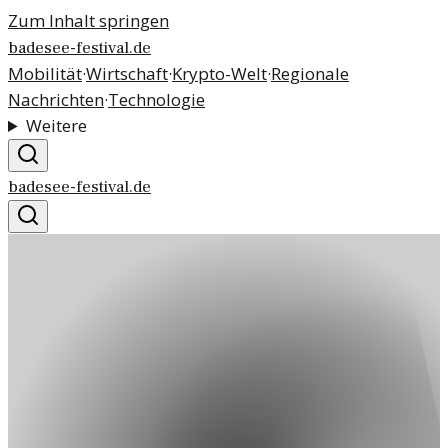
Zum Inhalt springen
badesee-festival.de
Mobilität
·
Wirtschaft
·
Krypto-Welt
·
Regionale
Nachrichten
·
Technologie
Weitere
badesee-festival.de