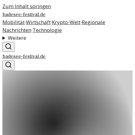
Zum Inhalt springen
badesee-festival.de
Mobilität
·
Wirtschaft
·
Krypto-Welt
·
Regionale
Nachrichten
·
Technologie
Weitere
badesee-festival.de