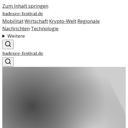
Zum Inhalt springen
badesee-festival.de
Mobilität
·
Wirtschaft
·
Krypto-Welt
·
Regionale
Nachrichten
·
Technologie
Weitere
badesee-festival.de