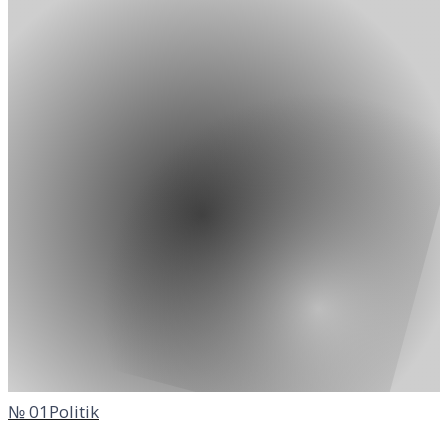
№
01
Politik