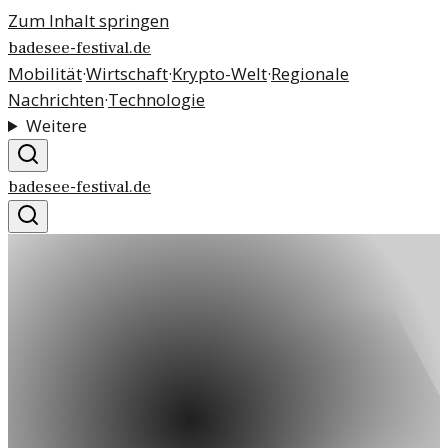
Zum Inhalt springen
badesee-festival.de
Mobilität
·
Wirtschaft
·
Krypto-Welt
·
Regionale
Nachrichten
·
Technologie
Weitere
badesee-festival.de