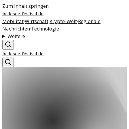
Zum Inhalt springen
badesee-festival.de
Mobilität
·
Wirtschaft
·
Krypto-Welt
·
Regionale
Nachrichten
·
Technologie
Weitere
badesee-festival.de