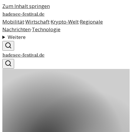
Zum Inhalt springen
badesee-festival.de
Mobilität
·
Wirtschaft
·
Krypto-Welt
·
Regionale
Nachrichten
·
Technologie
Weitere
badesee-festival.de