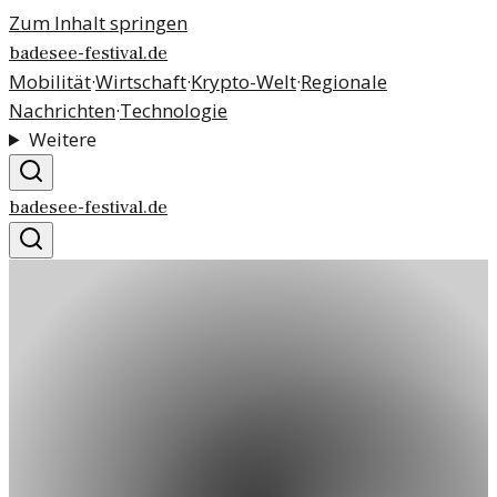
Zum Inhalt springen
badesee-festival.de
Mobilität
·
Wirtschaft
·
Krypto-Welt
·
Regionale
Nachrichten
·
Technologie
Weitere
badesee-festival.de