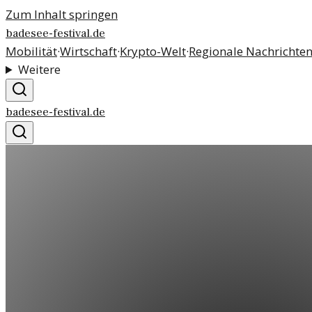
Zum Inhalt springen
badesee-festival.de
Mobilität
·
Wirtschaft
·
Krypto-Welt
·
Regionale Nachrichte
Weitere
badesee-festival.de