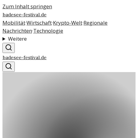
Zum Inhalt springen
badesee-festival.de
Mobilität
·
Wirtschaft
·
Krypto-Welt
·
Regionale
Nachrichten
·
Technologie
Weitere
badesee-festival.de