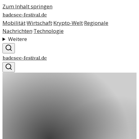
Zum Inhalt springen
badesee-festival.de
Mobilität
·
Wirtschaft
·
Krypto-Welt
·
Regionale
Nachrichten
·
Technologie
Weitere
badesee-festival.de