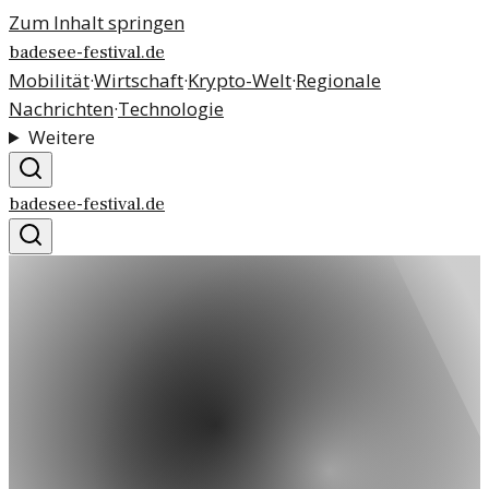
Zum Inhalt springen
badesee-festival.de
Mobilität
·
Wirtschaft
·
Krypto-Welt
·
Regionale
Nachrichten
·
Technologie
Weitere
badesee-festival.de