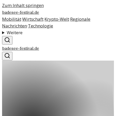
Zum Inhalt springen
badesee-festival.de
Mobilität
·
Wirtschaft
·
Krypto-Welt
·
Regionale
Nachrichten
·
Technologie
Weitere
badesee-festival.de