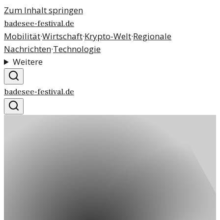
Zum Inhalt springen
badesee-festival.de
Mobilität
·
Wirtschaft
·
Krypto-Welt
·
Regionale
Nachrichten
·
Technologie
Weitere
badesee-festival.de