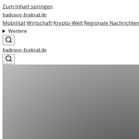
Zum Inhalt springen
badesee-festival.de
Mobilität
·
Wirtschaft
·
Krypto-Welt
·
Regionale Nachrichte
Weitere
badesee-festival.de