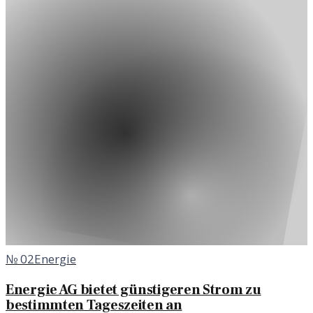
№
02
Energie
Energie AG bietet günstigeren Strom zu
bestimmten Tageszeiten an