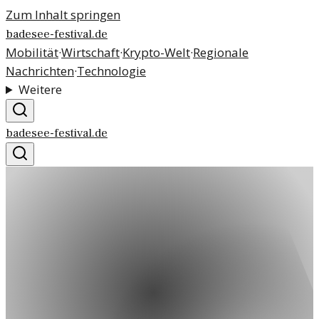
Zum Inhalt springen
badesee-festival.de
Mobilität
·
Wirtschaft
·
Krypto-Welt
·
Regionale
Nachrichten
·
Technologie
Weitere
badesee-festival.de